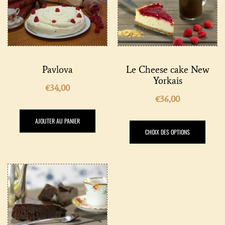
Pavlova
Le Cheese cake New
Yorkais
€
34,00
€
36,00
AJOUTER AU PANIER
CHOIX DES OPTIONS