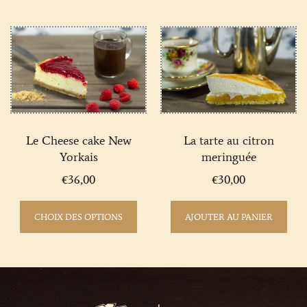
Le Cheese cake New
La tarte au citron
Yorkais
meringuée
€
36,00
€
30,00
CHOIX DES OPTIONS
AJOUTER AU PANIER