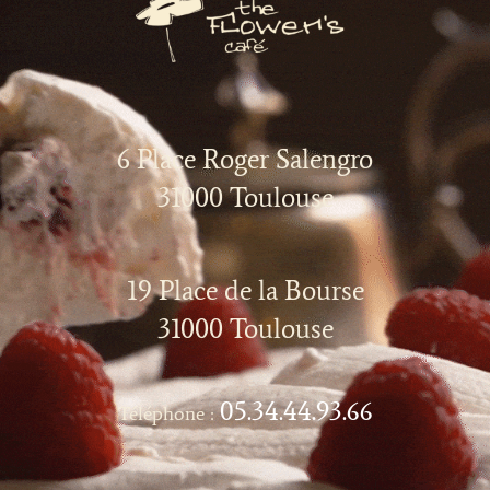
6 Place Roger Salengro
31000 Toulouse
19 Place de la Bourse
31000 Toulouse
05.34.44.93.66
Téléphone :